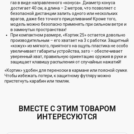
газ в виде направленного «конуса». Диаметр конуса
достигает 40 см, а длина – 2 метров, что позволяет с
безопасной дистанции залить одного или нескольких
врагов, даже без точного прицеливания! Кроме того,
модель можно безопасно применять при сильном ветре и
в замкнутых пространствах!
При компактном размере, «Кортик 25» остается довольно
производительным – его хватает на 3 с работки. Защитный
«кожух» из мягкого, приятного на ощупь пластика не особо
увеличивает габариты устройства, зато – обеспечивает
уверенный хват, правильную ориентацию оружия в руке и
защищает клавишу распыления от случайных нажатий!
«Кортик» удобен для переноски в кармане или поясной сумке.
Чтобы избежать потери, к защитному футляру можно
пристегнуть карабин или темляк.
ВМЕСТЕ С ЭТИМ ТОВАРОМ
ИНТЕРЕСУЮТСЯ