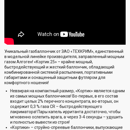
Уникальный газбаллончик от ЗАО «ТЕХКРИМ», единственный
в модельной линейке производителя, заправленный мощным
газом Алгоген! «Кортик 25» – крайне мощный,
быстродействующий и жесткий баллончик, обладающий
комбинированной системой распыления, портативными
габаритами и оснащенный защитным футляром для
комфортного ношения!
Невзирая на компактный размер, «Кортик» является одним
из самых мощных баллончиков! Во-первых, в его состав
входит целых 2% перечного концентрата, во-вторых, он
содержит 0,3 % газа CR – быстродействующего
лакриматора! Пары капель ирританта достаточно, чтобы
мгновенно ослепить врага, а через 3-4 секунды – удушить
и полностью вывести из строя!
«Кортики» – струйно-спреевые баллончики, выпускающие