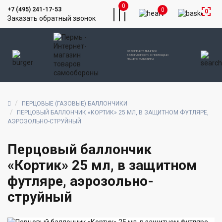
0
+7 (495) 241-17-53
0
0
Заказать обратный звонок
ОБЕСПЕЧЬТЕ ЛИЧНУЮ
БЕЗОПАСНОСТЬ С ПОМОЩЬЮ
НАШЕГО МАГАЗИНА
ПЕРЦОВЫЕ (ГАЗОВЫЕ) БАЛЛОНЧИКИ
ПЕРЦОВЫЙ БАЛЛОНЧИК «КОРТИК» 25 МЛ, В ЗАЩИТНОМ ФУТЛЯРЕ,
АЭРОЗОЛЬНО-СТРУЙНЫЙ
Перцовый баллончик
«Кортик» 25 мл, в защитном
футляре, аэрозольно-
струйный