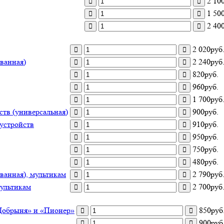
2 10
1 50
2 40
2 020руб
ванная)
2 240руб
820руб.
960руб.
1 700руб
ств (универсальная)
900руб.
 устройств
910руб.
950руб.
750руб.
480руб.
ванная), мультикам
2 790руб
мультикам
2 700руб
Добрыня» и «Пионер»
850руб
900руб