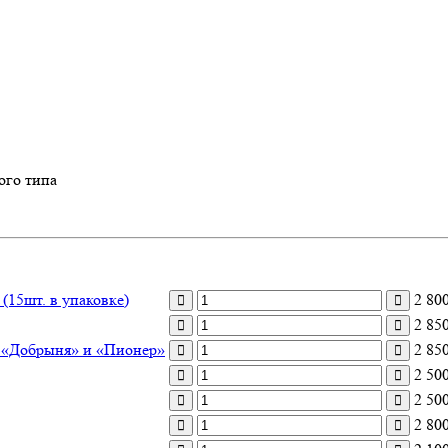
ого типа
(15шт. в упаковке)
2 80
2 85
 «Добрыня» и «Пионер»
2 85
2 50
2 50
2 80