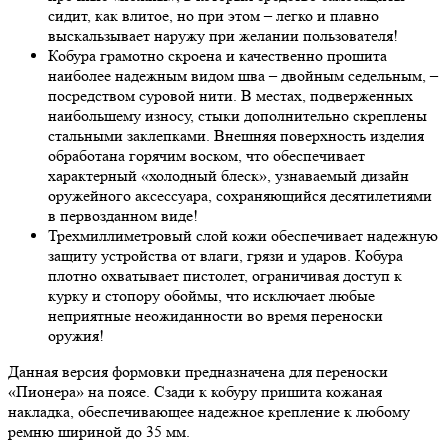
сидит, как влитое, но при этом – легко и плавно
выскальзывает наружу при желании пользователя!
Кобура грамотно скроена и качественно прошита
наиболее надежным видом шва – двойным седельным, –
посредством суровой нити. В местах, подверженных
наибольшему износу, стыки дополнительно скреплены
стальными заклепками. Внешняя поверхность изделия
обработана горячим воском, что обеспечивает
характерный «холодный блеск», узнаваемый дизайн
оружейного аксессуара, сохраняющийся десятилетиями
в первозданном виде!
Трехмиллиметровый слой кожи обеспечивает надежную
защиту устройства от влаги, грязи и ударов. Кобура
плотно охватывает пистолет, ограничивая доступ к
курку и стопору обоймы, что исключает любые
неприятные неожиданности во время переноски
оружия!
Данная версия формовки предназначена для переноски
«Пионера» на поясе. Сзади к кобуру пришита кожаная
накладка, обеспечивающее надежное крепление к любому
ремню шириной до 35 мм.