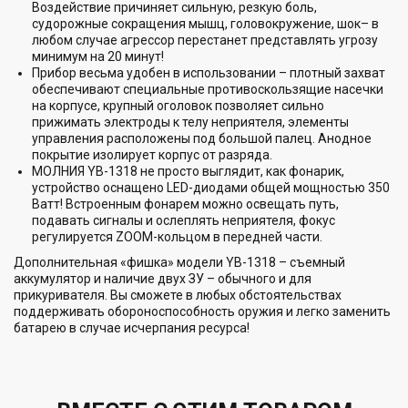
Воздействие причиняет сильную, резкую боль,
судорожные сокращения мышц, головокружение, шок– в
любом случае агрессор перестанет представлять угрозу
минимум на 20 минут!
Прибор весьма удобен в использовании – плотный захват
обеспечивают специальные противоскользящие насечки
на корпусе, крупный оголовок позволяет сильно
прижимать электроды к телу неприятеля, элементы
управления расположены под большой палец. Анодное
покрытие изолирует корпус от разряда.
МОЛНИЯ YB-1318 не просто выглядит, как фонарик,
устройство оснащено LED-диодами общей мощностью 350
Ватт! Встроенным фонарем можно освещать путь,
подавать сигналы и ослеплять неприятеля, фокус
регулируется ZOOM-кольцом в передней части.
Дополнительная «фишка» модели YB-1318 – съемный
аккумулятор и наличие двух ЗУ – обычного и для
прикуривателя. Вы сможете в любых обстоятельствах
поддерживать обороноспособность оружия и легко заменить
батарею в случае исчерпания ресурса!